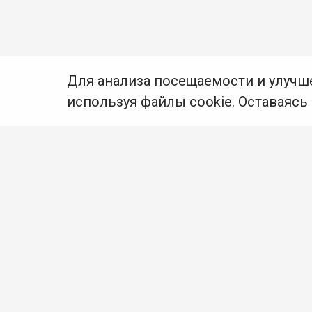
Для анализа посещаемости и улучш
используя файлы cookie. Оставаясь
© Муниципальное бюджетное учреждение культуры
Ангарского городского округа «Централизованная
библиотечная система» (МБУК «ЦБС»), 2026
Адрес
: 665841, Иркутская обл., г. Ангарск,
17 микрорайон, дом 4
Телефоны
:
+7 (3955) 55‑10‑22, 55‑09‑61, 55‑09‑69
Факс
:
+7 (3955) 55‑47‑19