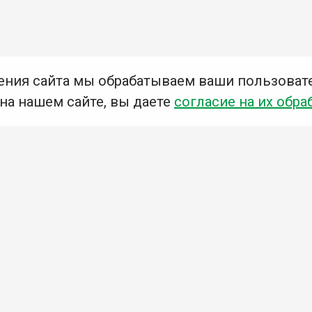
ения сайта мы обрабатываем ваши пользоват
 на нашем сайте, вы даете
согласие на их обра
Мы в социальных сетях –
#Библиотеки_Ангарска
У
К
Н
Приглашаем Вас в наши библиотеки!
Добавьте отзыв
Примите участие в опросе