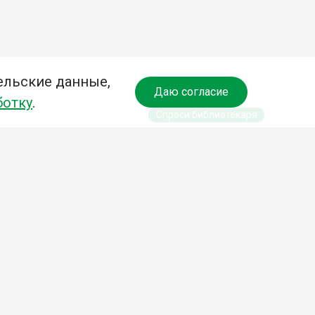
ельские данные,
Даю согласие
ботку
.
Спроси библиотекаря
чредитель:
омитет по культуре и молодежной политике АГО
езависимая оценка качества библиотечных услуг
Разработка сайта: