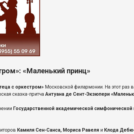
тром»: «Маленький принц»
теца с оркестром»
Московской филармонии. На этот раз 
ская сказка-притча
Антуана де Сент-Экзюпери «Маленьк
нении
Государственной академической симфонической
зиторов
Камиля Сен-Санса, Мориса Равеля
и
Клода Дебю