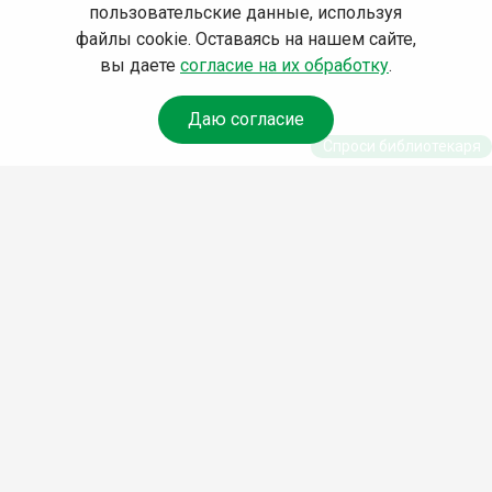
пользовательские данные, используя
файлы cookie. Оставаясь на нашем сайте,
вы даете
согласие на их обработку
.
Даю согласие
Спроси библиотекаря
© Муниципальное бюджетное учреждение культуры
Ангарского городского округа «Централизованная
библиотечная система» (МБУК «ЦБС»), 2026
Адрес
: 665841, Иркутская обл., г. Ангарск, 17 микрорайон,
дом 4
Телефоны
:
+7 (3955) 55‑10‑22, 55‑09‑61, 55‑09‑69
Факс
:
+7 (3955) 55‑47‑19
Электронная почта
:
cbs-angarsk@yandex.ru