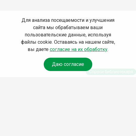
Для анализа посещаемости и улучшения
сайта мы обрабатываем ваши
пользовательские данные, используя
файлы cookie. Оставаясь на нашем сайте,
вы даете
согласие на их обработку
.
Даю согласие
Спроси библиотекаря
© Муниципальное бюджетное учреждение культуры
Ангарского городского округа «Централизованная
библиотечная система» (МБУК «ЦБС»), 2026
Адрес
: 665841, Иркутская обл., г. Ангарск, 17 микрорайон,
дом 4