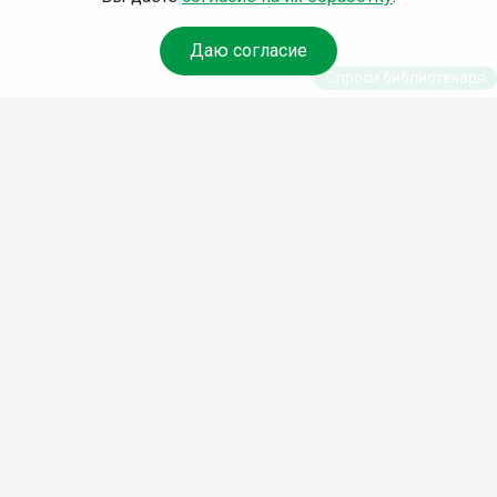
Даю согласие
Спроси библиотекаря
© Муниципальное бюджетное учреждение культуры
Ангарского городского округа «Централизованная
библиотечная система» (МБУК «ЦБС»), 2026
Адрес
: 665841, Иркутская обл., г. Ангарск, 17 микрорайон,
дом 4
Телефоны
:
+7 (3955) 55‑10‑22, 55‑09‑61, 55‑09‑69
Факс
:
+7 (3955) 55‑47‑19
Электронная почта
:
cbs-angarsk@yandex.ru
Мы в социальных сетях –
#Библиотеки_Ангарска