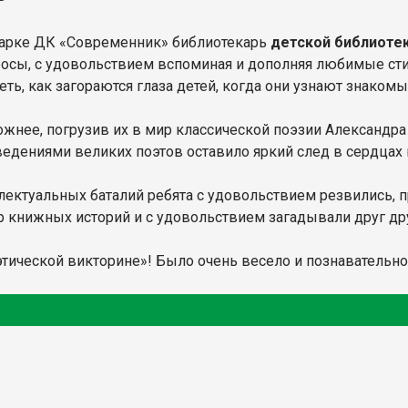
 парке ДК «Современник» библиотекарь
детской библиоте
росы, с удовольствием вспоминая и дополняя любимые сти
ть, как загораются глаза детей, когда они узнают знакомы
ожнее, погрузив их в мир классической поэзии Александра
ведениями великих поэтов оставило яркий след в сердцах
ллектуальных баталий ребята с удовольствием резвились, 
р книжных историй и с удовольствием загадывали друг дру
этической викторине»! Было очень весело и познавательно