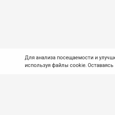
Для анализа посещаемости и улучш
используя файлы cookie. Оставаясь
© Муниципальное бюджетное учреждение культуры
Ангарского городского округа «Централизованная
библиотечная система» (МБУК «ЦБС»), 2026