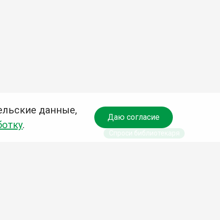
ельские данные,
Даю согласие
ботку
.
Спроси библиотекаря
чредитель:
омитет по культуре и молодежной политике АГО
езависимая оценка качества библиотечных услуг