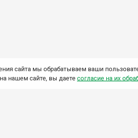
ения сайта мы обрабатываем ваши пользоват
 на нашем сайте, вы даете
согласие на их обра
Мы в социальных сетях –
#Библиотеки_Ангарска
У
К
Н