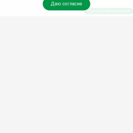
Даю согласие
Спроси библиотекаря
© Муниципальное бюджетное учреждение культуры
Ангарского городского округа «Централизованная
библиотечная система» (МБУК «ЦБС»), 2026
Адрес
: 665841, Иркутская обл., г. Ангарск, 17 микрорайон,
дом 4
Телефоны
:
+7 (3955) 55‑10‑22, 55‑09‑61, 55‑09‑69
Факс
:
+7 (3955) 55‑47‑19
Электронная почта
:
cbs-angarsk@yandex.ru
Мы в социальных сетях –
#Библиотеки_Ангарска