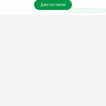
Даю согласие
Спроси библиотекаря
© Муниципальное бюджетное учреждение культуры
Ангарского городского округа «Централизованная
библиотечная система» (МБУК «ЦБС»), 2026
Адрес
: 665841, Иркутская обл., г. Ангарск, 17 микрорайон,
дом 4
Телефоны
:
+7 (3955) 55‑10‑22, 55‑09‑61, 55‑09‑69
Факс
:
+7 (3955) 55‑47‑19
Электронная почта
:
cbs-angarsk@yandex.ru
Мы в социальных сетях –
#Библиотеки_Ангарска