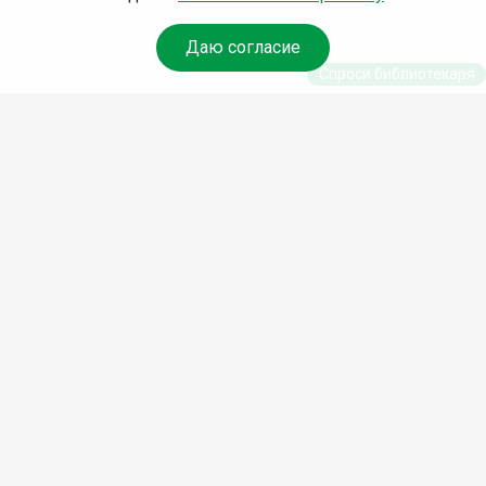
Даю согласие
Спроси библиотекаря
© Муниципальное бюджетное учреждение культуры
Ангарского городского округа «Централизованная
библиотечная система» (МБУК «ЦБС»), 2026
Адрес
: 665841, Иркутская обл., г. Ангарск, 17 микрорайон,
дом 4
Телефоны
:
+7 (3955) 55‑10‑22, 55‑09‑61, 55‑09‑69
Факс
:
+7 (3955) 55‑47‑19
Электронная почта
:
cbs-angarsk@yandex.ru
Мы в социальных сетях –
#Библиотеки_Ангарска