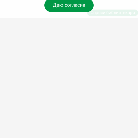
Даю согласие
Спроси библиотекаря
© Муниципальное бюджетное учреждение культуры
Ангарского городского округа «Централизованная
библиотечная система» (МБУК «ЦБС»), 2026
Адрес
: 665841, Иркутская обл., г. Ангарск, 17 микрорайон,
дом 4
Телефоны
:
+7 (3955) 55‑10‑22, 55‑09‑61, 55‑09‑69
Факс
:
+7 (3955) 55‑47‑19
Электронная почта
:
cbs-angarsk@yandex.ru
Мы в социальных сетях –
#Библиотеки_Ангарска