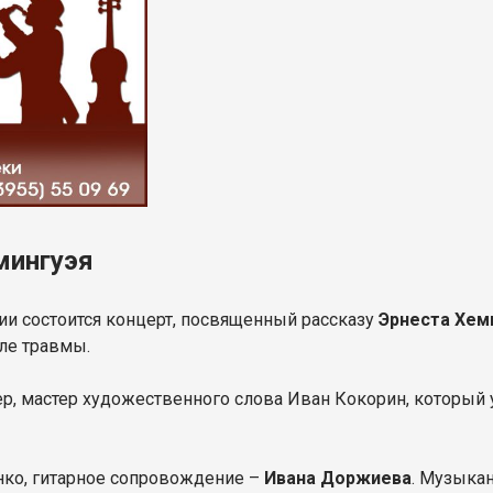
мингуэя
и состоится концерт, посвященный рассказу
Эрнеста Хем
сле травмы.
тер, мастер художественного слова Иван Кокорин, который
ко, гитарное сопровождение –
Ивана Доржиева
. Музыка