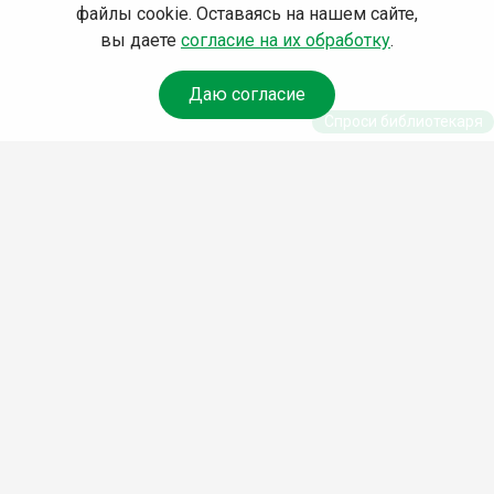
файлы cookie. Оставаясь на нашем сайте,
вы даете
согласие на их обработку
.
Даю согласие
Спроси библиотекаря
© Муниципальное бюджетное учреждение культуры
Ангарского городского округа «Централизованная
библиотечная система» (МБУК «ЦБС»), 2026
Адрес
: 665841, Иркутская обл., г. Ангарск, 17 микрорайон,
дом 4
Телефоны
:
+7 (3955) 55‑10‑22, 55‑09‑61, 55‑09‑69
Факс
:
+7 (3955) 55‑47‑19
Электронная почта
:
cbs-angarsk@yandex.ru