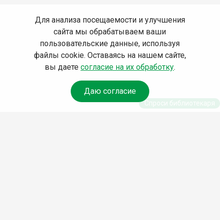
Для анализа посещаемости и улучшения
сайта мы обрабатываем ваши
пользовательские данные, используя
файлы cookie. Оставаясь на нашем сайте,
вы даете
согласие на их обработку
.
Даю согласие
Спроси библиотекаря
© Муниципальное бюджетное учреждение культуры
Ангарского городского округа «Централизованная
библиотечная система» (МБУК «ЦБС»), 2026
Адрес
: 665841, Иркутская обл., г. Ангарск, 17 микрорайон,
дом 4
Телефоны
:
+7 (3955) 55‑10‑22, 55‑09‑61, 55‑09‑69