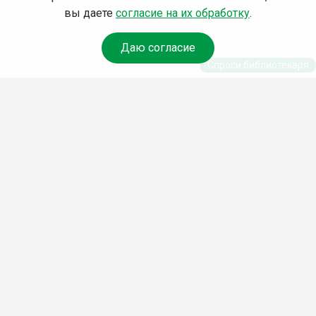
вы даете
согласие на их обработку
.
Даю согласие
Спроси библиотекаря
© Муниципальное бюджетное учреждение культуры
Ангарского городского округа «Централизованная
библиотечная система» (МБУК «ЦБС»), 2026
Адрес
: 665841, Иркутская обл., г. Ангарск, 17 микрорайон,
дом 4
Телефоны
:
+7 (3955) 55‑10‑22, 55‑09‑61, 55‑09‑69
Факс
:
+7 (3955) 55‑47‑19
Электронная почта
:
cbs-angarsk@yandex.ru
Мы в социальных сетях –
#Библиотеки_Ангарска