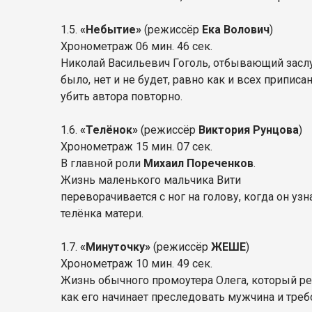
1.5.
«
Небытие
»
(режиссёр
Ека Волович
)
Хронометраж 06 мин. 46 сек.
Николай Васильевич Гоголь, отбывающий зас
было, нет и не будет, равно как и всех припи
убить автора повторно.
1.6.
«
Телёнок
»
(режиссёр
Виктория Рунцова
)
Хронометраж 15 мин. 07 сек.
В главной роли
Михаил Пореченков
.
Жизнь маленького мальчика Вити
переворачивается с ног на голову, когда он уз
телёнка матери.
1.7.
«
Минуточку
»
(режиссёр
ЖЕШЕ
)
Хронометраж 10 мин. 49 сек.
Жизнь обычного промоутера Олега, который ре
как его начинает преследовать мужчина и треб