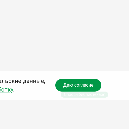
ельские данные,
Даю согласие
ботку
.
Спроси библиотекаря
чредитель: