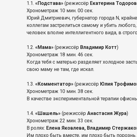
1.1.
«
Подстава
»
(режиссёр
Екатерина Тодоров
Хронометраж 10 мин. 00 сек.
Юрий Дмитриевич, губернатор города N, крайн
коллегам застрелиться самому и убить любого, 
человек вполне интеллигентного вида, в строг
1.2.
«
Мама
»
(режиссёр
Владимир Котт
)
Хронометраж 18 мин. 46 сек.
Когда тебя с матерью разделяет холодное зас
свою маму не там, где искал.
1.3.
«
Комментатор
»
(режиссёр
Юлия Трофимо
Хронометраж 10 мин. 38 сек.
В качестве экспериментальной терапии офисны
1.4.
«
Шашель
»
(режиссёр
Анастасия Жура
)
Хронометраж 22 мин. 33 сек.
В ролях:
Елена Яковлева, Владимир Стержако
Им плохо быть вместе, им плохо быть порознь.