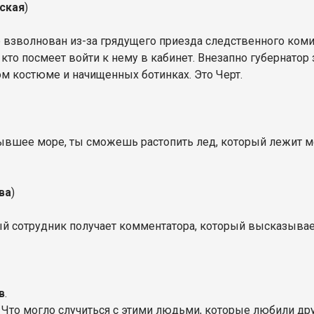
ская
)
е взволнован из-за грядущего приезда следственного коми
кто посмеет войти к нему в кабинет. Внезапно губернатор 
ом костюме и начищенных ботинках. Это Черт.
тывшее море, ты сможешь растопить лед, который лежит 
ва
)
й сотрудник получает комментатора, который высказывает
в
.
 Что могло случиться с этими людьми, которые любили др