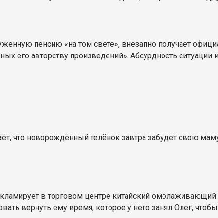
луженную пенсию
«
на том свете
»
, внезапно получает официа
санных его авторству произведений». Абсурдность ситуаци
наёт, что новорождённый телёнок завтра забудет свою маму
кламирует в торговом центре китайский омолаживающий кр
овать вернуть ему время, которое у него занял Олег, чтоб