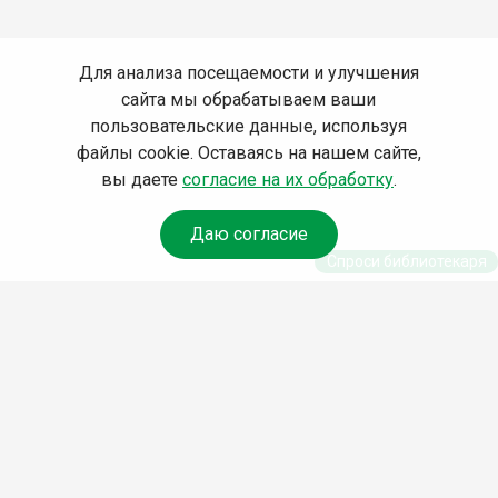
Для анализа посещаемости и улучшения
сайта мы обрабатываем ваши
пользовательские данные, используя
файлы cookie. Оставаясь на нашем сайте,
вы даете
согласие на их обработку
.
Даю согласие
Спроси библиотекаря
© Муниципальное бюджетное учреждение культуры
Ангарского городского округа «Централизованная
библиотечная система» (МБУК «ЦБС»), 2026
Адрес
: 665841, Иркутская обл., г. Ангарск, 17 микрорайон,
дом 4