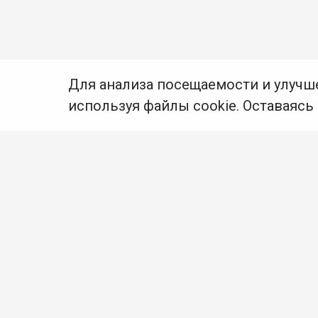
Для анализа посещаемости и улучш
используя файлы cookie. Оставаясь
© Муниципальное бюджетное учреждение культуры
Ангарского городского округа «Централизованная
библиотечная система» (МБУК «ЦБС»), 2026
Адрес
: 665841, Иркутская обл., г. Ангарск,
17 микрорайон, дом 4
Телефоны
:
+7 (3955) 55‑10‑22, 55‑09‑61, 55‑09‑69
Факс
:
+7 (3955) 55‑47‑19