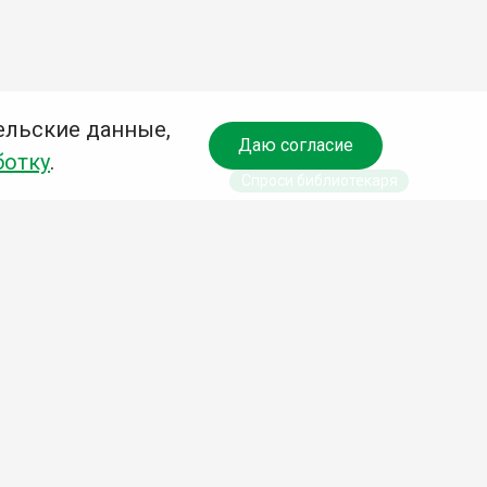
ельские данные,
Даю согласие
ботку
.
Спроси библиотекаря
чредитель:
омитет по культуре и молодежной политике АГО
езависимая оценка качества библиотечных услуг
Разработка сайта: