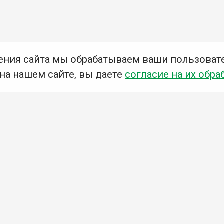
ения сайта мы обрабатываем ваши пользоват
 на нашем сайте, вы даете
согласие на их обра
Мы в социальных сетях –
#Библиотеки_Ангарска
У
К
Н
Приглашаем Вас в наши библиотеки!
Добавьте отзыв
Примите участие в опросе