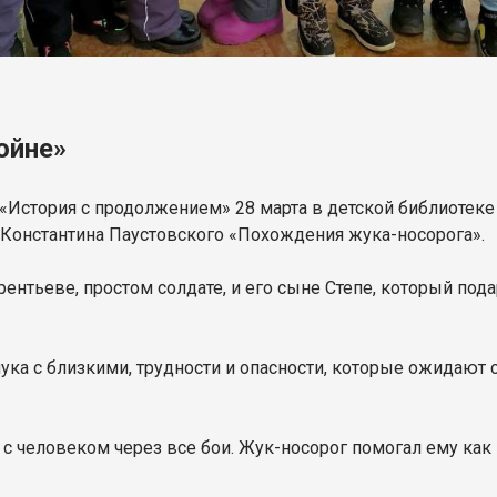
ойне»
 «История с продолжением» 28 марта в детской библиотек
 Константина Паустовского «Похождения жука-носорога».
ентьеве, простом солдате, и его сыне Степе, который по
ука с близкими, трудности и опасности, которые ожидают с
с человеком через все бои. Жук-носорог помогал ему как 