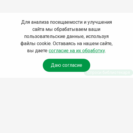
Для анализа посещаемости и улучшения
сайта мы обрабатываем ваши
пользовательские данные, используя
файлы cookie. Оставаясь на нашем сайте,
вы даете
согласие на их обработку
.
Даю согласие
Спроси библиотекаря
© Муниципальное бюджетное учреждение культуры
Ангарского городского округа «Централизованная
библиотечная система» (МБУК «ЦБС»), 2026
Адрес
: 665841, Иркутская обл., г. Ангарск, 17 микрорайон,
дом 4