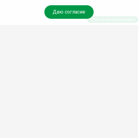
Даю согласие
Спроси библиотекаря
© Муниципальное бюджетное учреждение культуры
Ангарского городского округа «Централизованная
библиотечная система» (МБУК «ЦБС»), 2026
Адрес
: 665841, Иркутская обл., г. Ангарск, 17 микрорайон,
дом 4
Телефоны
:
+7 (3955) 55‑10‑22, 55‑09‑61, 55‑09‑69
Факс
:
+7 (3955) 55‑47‑19
Электронная почта
:
cbs-angarsk@yandex.ru
Мы в социальных сетях –
#Библиотеки_Ангарска