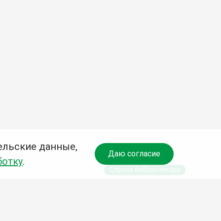
ельские данные,
Даю согласие
ботку
.
Спроси библиотекаря