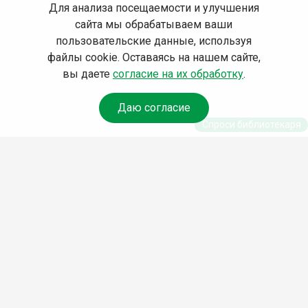
Для анализа посещаемости и улучшения
сайта мы обрабатываем ваши
пользовательские данные, используя
файлы cookie. Оставаясь на нашем сайте,
вы даете
согласие на их обработку
.
Даю согласие
Спроси библиотекаря
© Муниципальное бюджетное учреждение культуры
Ангарского городского округа «Централизованная
библиотечная система» (МБУК «ЦБС»), 2026
Адрес
: 665841, Иркутская обл., г. Ангарск, 17 микрорайон,
дом 4
Телефоны
:
+7 (3955) 55‑10‑22, 55‑09‑61, 55‑09‑69
Факс
:
+7 (3955) 55‑47‑19