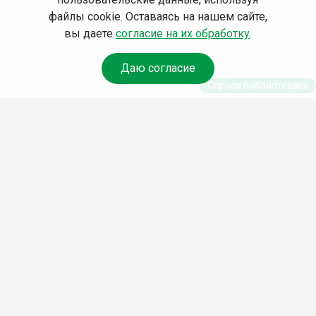
файлы cookie. Оставаясь на нашем сайте,
вы даете
согласие на их обработку
.
Даю согласие
Спроси библиотекаря
© Муниципальное бюджетное учреждение культуры
Ангарского городского округа «Централизованная
библиотечная система» (МБУК «ЦБС»), 2026
Адрес
: 665841, Иркутская обл., г. Ангарск, 17 микрорайон,
дом 4
Телефоны
:
+7 (3955) 55‑10‑22, 55‑09‑61, 55‑09‑69
Факс
:
+7 (3955) 55‑47‑19
Электронная почта
:
cbs-angarsk@yandex.ru