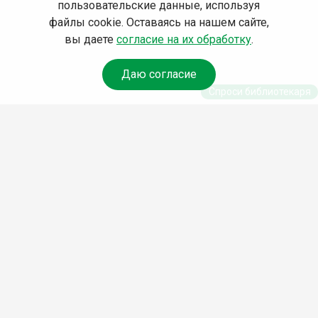
пользовательские данные, используя
файлы cookie. Оставаясь на нашем сайте,
вы даете
согласие на их обработку
.
Даю согласие
Спроси библиотекаря
© Муниципальное бюджетное учреждение культуры
Ангарского городского округа «Централизованная
библиотечная система» (МБУК «ЦБС»), 2026
Адрес
: 665841, Иркутская обл., г. Ангарск, 17 микрорайон,
дом 4
Телефоны
:
+7 (3955) 55‑10‑22, 55‑09‑61, 55‑09‑69
Факс
:
+7 (3955) 55‑47‑19
Электронная почта
:
cbs-angarsk@yandex.ru