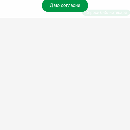
Даю согласие
Спроси библиотекаря
© Муниципальное бюджетное учреждение культуры
Ангарского городского округа «Централизованная
библиотечная система» (МБУК «ЦБС»), 2026
Адрес
: 665841, Иркутская обл., г. Ангарск, 17 микрорайон,
дом 4
Телефоны
:
+7 (3955) 55‑10‑22, 55‑09‑61, 55‑09‑69
Факс
:
+7 (3955) 55‑47‑19
Электронная почта
:
cbs-angarsk@yandex.ru
Мы в социальных сетях –
#Библиотеки_Ангарска