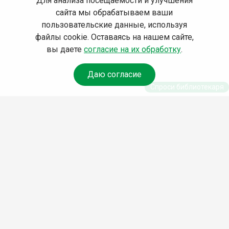
Для анализа посещаемости и улучшения
сайта мы обрабатываем ваши
пользовательские данные, используя
файлы cookie. Оставаясь на нашем сайте,
вы даете
согласие на их обработку
.
Даю согласие
Спроси библиотекаря
© Муниципальное бюджетное учреждение культуры
Ангарского городского округа «Централизованная
библиотечная система» (МБУК «ЦБС»), 2026
Адрес
: 665841, Иркутская обл., г. Ангарск, 17 микрорайон,
дом 4
Телефоны
:
+7 (3955) 55‑10‑22, 55‑09‑61, 55‑09‑69
Факс
:
+7 (3955) 55‑47‑19