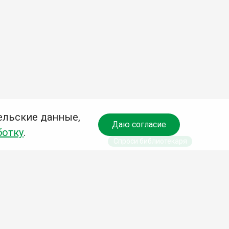
ельские данные,
Даю согласие
ботку
.
Спроси библиотекаря
чредитель:
омитет по культуре и молодежной политике АГО