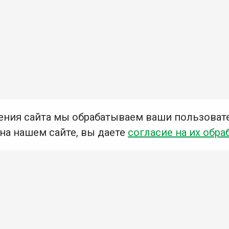
ения сайта мы обрабатываем ваши пользоват
 на нашем сайте, вы даете
согласие на их обра
Мы в социальных сетях –
#Библиотеки_Ангарска
У
К