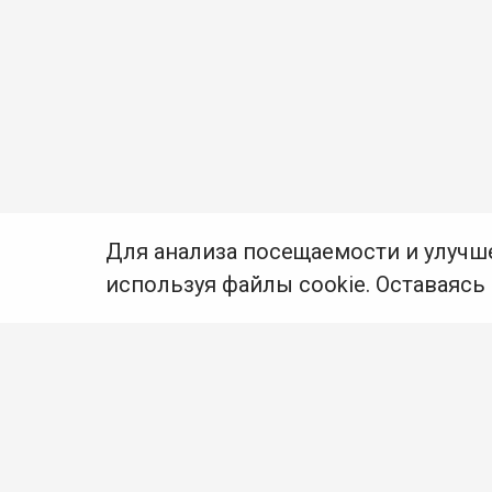
Для анализа посещаемости и улучш
используя файлы cookie. Оставаясь
© Муниципальное бюджетное учреждение культуры
Ангарского городского округа «Централизованная
библиотечная система» (МБУК «ЦБС»), 2026