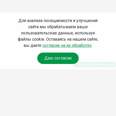
Для анализа посещаемости и улучшения
сайта мы обрабатываем ваши
пользовательские данные, используя
файлы cookie. Оставаясь на нашем сайте,
вы даете
согласие на их обработку
.
Даю согласие
Спроси библиотекаря
© Муниципальное бюджетное учреждение культуры
Ангарского городского округа «Централизованная
библиотечная система» (МБУК «ЦБС»), 2026
Адрес
: 665841, Иркутская обл., г. Ангарск, 17 микрорайон,