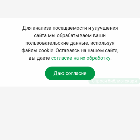
Для анализа посещаемости и улучшения
сайта мы обрабатываем ваши
пользовательские данные, используя
файлы cookie. Оставаясь на нашем сайте,
вы даете
согласие на их обработку
.
Даю согласие
Спроси библиотекаря
© Муниципальное бюджетное учреждение культуры
Ангарского городского округа «Централизованная
библиотечная система» (МБУК «ЦБС»), 2026
Адрес
: 665841, Иркутская обл., г. Ангарск, 17 микрорайон,