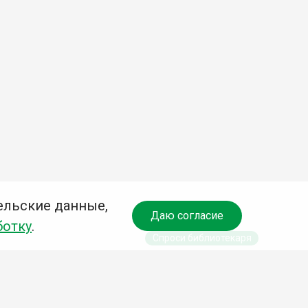
ельские данные,
Даю согласие
ботку
.
Спроси библиотекаря