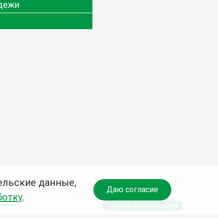
одежи
ельские данные,
Даю согласие
ботку
.
Спроси библиотекаря