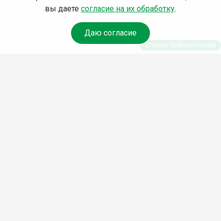
вы даете
согласие на их обработку
.
Даю согласие
Спроси библиотекаря
© Муниципальное бюджетное учреждение культуры
Ангарского городского округа «Централизованная
библиотечная система» (МБУК «ЦБС»), 2026
Адрес
: 665841, Иркутская обл., г. Ангарск, 17 микрорайон,
дом 4
Телефоны
:
+7 (3955) 55‑10‑22, 55‑09‑61, 55‑09‑69
Факс
:
+7 (3955) 55‑47‑19
Электронная почта
:
cbs-angarsk@yandex.ru
Мы в социальных сетях –
#Библиотеки_Ангарска