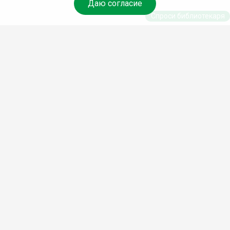
Даю согласие
Спроси библиотекаря
© Муниципальное бюджетное учреждение культуры
Ангарского городского округа «Централизованная
библиотечная система» (МБУК «ЦБС»), 2026
Адрес
: 665841, Иркутская обл., г. Ангарск, 17 микрорайон,
дом 4
Телефоны
:
+7 (3955) 55‑10‑22, 55‑09‑61, 55‑09‑69
Факс
:
+7 (3955) 55‑47‑19
Электронная почта
:
cbs-angarsk@yandex.ru
Мы в социальных сетях –
#Библиотеки_Ангарска