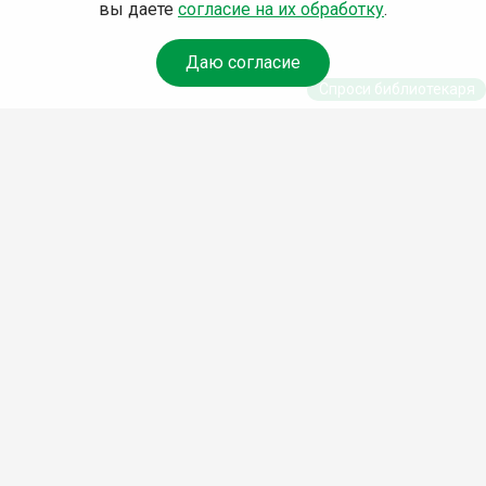
вы даете
согласие на их обработку
.
Даю согласие
Спроси библиотекаря
© Муниципальное бюджетное учреждение культуры
Ангарского городского округа «Централизованная
библиотечная система» (МБУК «ЦБС»), 2026
Адрес
: 665841, Иркутская обл., г. Ангарск, 17 микрорайон,
дом 4
Телефоны
:
+7 (3955) 55‑10‑22, 55‑09‑61, 55‑09‑69
Факс
:
+7 (3955) 55‑47‑19
Электронная почта
:
cbs-angarsk@yandex.ru
Мы в социальных сетях –
#Библиотеки_Ангарска