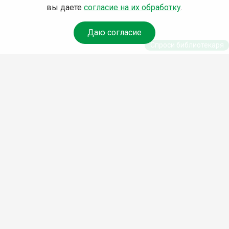
вы даете
согласие на их обработку
.
Даю согласие
Спроси библиотекаря
© Муниципальное бюджетное учреждение культуры
Ангарского городского округа «Централизованная
библиотечная система» (МБУК «ЦБС»), 2026
Адрес
: 665841, Иркутская обл., г. Ангарск, 17 микрорайон,
дом 4
Телефоны
:
+7 (3955) 55‑10‑22, 55‑09‑61, 55‑09‑69
Факс
:
+7 (3955) 55‑47‑19
Электронная почта
:
cbs-angarsk@yandex.ru
Мы в социальных сетях –
#Библиотеки_Ангарска