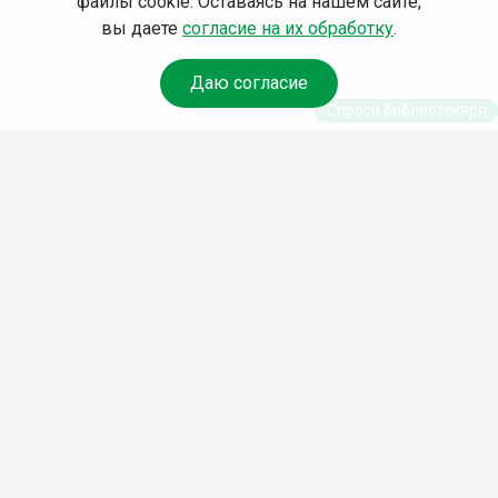
файлы cookie. Оставаясь на нашем сайте,
вы даете
согласие на их обработку
.
Даю согласие
Спроси библиотекаря
© Муниципальное бюджетное учреждение культуры
Ангарского городского округа «Централизованная
библиотечная система» (МБУК «ЦБС»), 2026
Адрес
: 665841, Иркутская обл., г. Ангарск, 17 микрорайон,
дом 4
Телефоны
:
+7 (3955) 55‑10‑22, 55‑09‑61, 55‑09‑69
Факс
:
+7 (3955) 55‑47‑19
Электронная почта
:
cbs-angarsk@yandex.ru
Мы в социальных сетях –
#Библиотеки_Ангарска