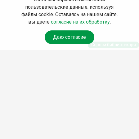
пользовательские данные, используя
файлы cookie. Оставаясь на нашем сайте,
вы даете
согласие на их обработку
.
Даю согласие
Спроси библиотекаря
© Муниципальное бюджетное учреждение культуры
Ангарского городского округа «Централизованная
библиотечная система» (МБУК «ЦБС»), 2026
Адрес
: 665841, Иркутская обл., г. Ангарск, 17 микрорайон,
дом 4
Телефоны
:
+7 (3955) 55‑10‑22, 55‑09‑61, 55‑09‑69
Факс
:
+7 (3955) 55‑47‑19
Электронная почта
:
cbs-angarsk@yandex.ru