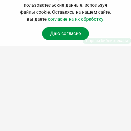
пользовательские данные, используя
файлы cookie. Оставаясь на нашем сайте,
вы даете
согласие на их обработку
.
Даю согласие
Спроси библиотекаря
© Муниципальное бюджетное учреждение культуры
Ангарского городского округа «Централизованная
библиотечная система» (МБУК «ЦБС»), 2026
Адрес
: 665841, Иркутская обл., г. Ангарск, 17 микрорайон,
дом 4
Телефоны
:
+7 (3955) 55‑10‑22, 55‑09‑61, 55‑09‑69
Факс
:
+7 (3955) 55‑47‑19
Электронная почта
:
cbs-angarsk@yandex.ru