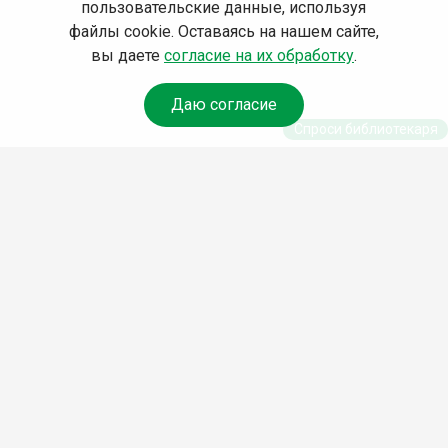
пользовательские данные, используя
файлы cookie. Оставаясь на нашем сайте,
вы даете
согласие на их обработку
.
Даю согласие
Спроси библиотекаря
© Муниципальное бюджетное учреждение культуры
Ангарского городского округа «Централизованная
библиотечная система» (МБУК «ЦБС»), 2026
Адрес
: 665841, Иркутская обл., г. Ангарск, 17 микрорайон,
дом 4
Телефоны
:
+7 (3955) 55‑10‑22, 55‑09‑61, 55‑09‑69
Факс
:
+7 (3955) 55‑47‑19
Электронная почта
:
cbs-angarsk@yandex.ru