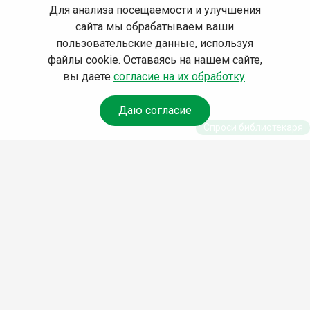
Для анализа посещаемости и улучшения
сайта мы обрабатываем ваши
пользовательские данные, используя
файлы cookie. Оставаясь на нашем сайте,
вы даете
согласие на их обработку
.
Даю согласие
Спроси библиотекаря
© Муниципальное бюджетное учреждение культуры
Ангарского городского округа «Централизованная
библиотечная система» (МБУК «ЦБС»), 2026
Адрес
: 665841, Иркутская обл., г. Ангарск, 17 микрорайон,
дом 4
Телефоны
:
+7 (3955) 55‑10‑22, 55‑09‑61, 55‑09‑69
Факс
:
+7 (3955) 55‑47‑19