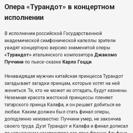
Опера «Турандот» в концертном
исполнении
В исполнении российской Государственной
академической симфонической капеллы зрители
увидят концертную версию знаменитой оперы
«Турандот»
итальянского композитора
Джакомо
Пуччини
по пьесе-сказке
Карло Гоцци
.
Ненавидящая мужчин китайская принцесса Турандот
загадывает загадки принцам, которые хотят на ней
жениться. Те, кто не может их отгадать, будут казнены.
Неземная красота жестокой принцессы пленяет
татарского принца Калафа, и он решает добиться ее
любви. Каким должен был стать финал оперы,
доподлинно неизвестно: Пуччини умер, не закончив
своего труда. Дуэт Турандот и Калафа и финал дописал