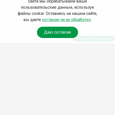
сайта мы обрабатываем ваши
пользовательские данные, используя
файлы cookie. Оставаясь на нашем сайте,
вы даете
согласие на их обработку
.
Даю согласие
Спроси библиотекаря
© Муниципальное бюджетное учреждение культуры
Ангарского городского округа «Централизованная
библиотечная система» (МБУК «ЦБС»), 2026
Адрес
: 665841, Иркутская обл., г. Ангарск, 17 микрорайон,
дом 4
Телефоны
:
+7 (3955) 55‑10‑22, 55‑09‑61, 55‑09‑69
Факс
:
+7 (3955) 55‑47‑19
Электронная почта
:
cbs-angarsk@yandex.ru