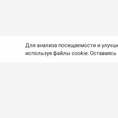
Для анализа посещаемости и улучш
используя файлы cookie. Оставаясь
© Муниципальное бюджетное учреждение культуры
Ангарского городского округа «Централизованная
библиотечная система» (МБУК «ЦБС»), 2026
Адрес
: 665841, Иркутская обл., г. Ангарск,
17 микрорайон, дом 4