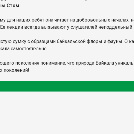
ны Стом
.
для наших ребят она читает на добровольных началах, не
. Ее лекции всегда вызывают у слушателей неподдельный 
истую сумку с образцами байкальской флоры и фауны. О ка
кала самостоятельно.
щего поколения понимание, что природа Байкала уникальн
х поколений!