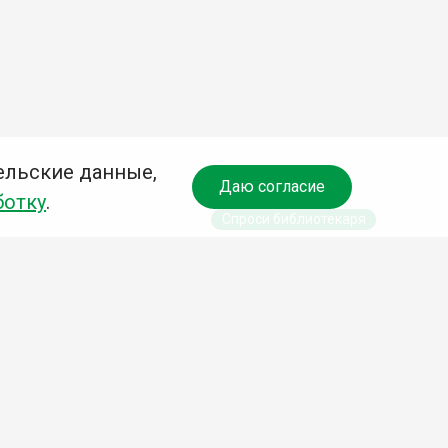
ельские данные,
Даю согласие
ботку
.
Спроси библиотекаря
чредитель:
омитет по культуре и молодежной политике АГО
езависимая оценка качества библиотечных услуг