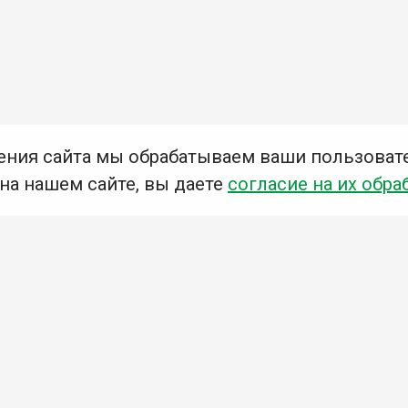
ения сайта мы обрабатываем ваши пользоват
 на нашем сайте, вы даете
согласие на их обра
Мы в социальных сетях –
#Библиотеки_Ангарска
У
К
Н
Приглашаем Вас в наши библиотеки!