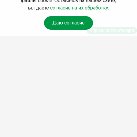
файлы cookie. Оставаясь на нашем сайте,
вы даете
согласие на их обработку
.
Даю согласие
Спроси библиотекаря
© Муниципальное бюджетное учреждение культуры
Ангарского городского округа «Централизованная
библиотечная система» (МБУК «ЦБС»), 2026
Адрес
: 665841, Иркутская обл., г. Ангарск, 17 микрорайон,
дом 4
Телефоны
:
+7 (3955) 55‑10‑22, 55‑09‑61, 55‑09‑69
Факс
:
+7 (3955) 55‑47‑19
Электронная почта
:
cbs-angarsk@yandex.ru
Мы в социальных сетях –
#Библиотеки_Ангарска