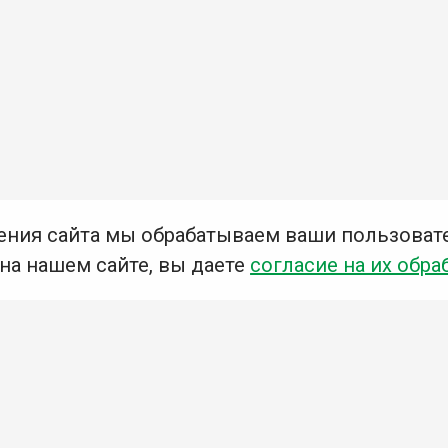
ения сайта мы обрабатываем ваши пользоват
 на нашем сайте, вы даете
согласие на их обра
Мы в социальных сетях –
#Библиотеки_Ангарска
У
К