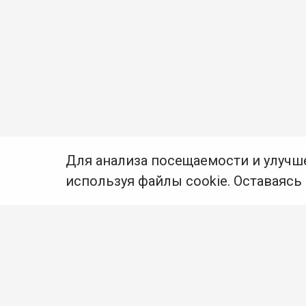
Для анализа посещаемости и улучш
используя файлы cookie. Оставаясь
© Муниципальное бюджетное учреждение культуры
Ангарского городского округа «Централизованная
библиотечная система» (МБУК «ЦБС»), 2026