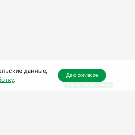
ельские данные,
Даю согласие
ботку
.
Спроси библиотекаря
чредитель:
омитет по культуре и молодежной политике АГО