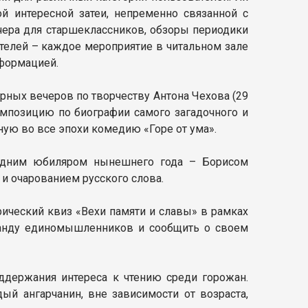
й интересной затеи, непременно связанной с
чера для старшеклассников, обзоры периодики
ителей – каждое мероприятие в читальном зале
нформацией.
ных вечеров по творчеству Антона Чехова (29
омпозицию по биографии самого загадочного и
ную во все эпохи комедию «Горе от ума».
 одним юбиляром нынешнего года – Борисом
 и очарованием русского слова.
ический квиз «Вехи памяти и славы» в рамках
оманду единомышленников и сообщить о своем
ддержания интереса к чтению среди горожан.
ый ангарчанин, вне зависимости от возраста,