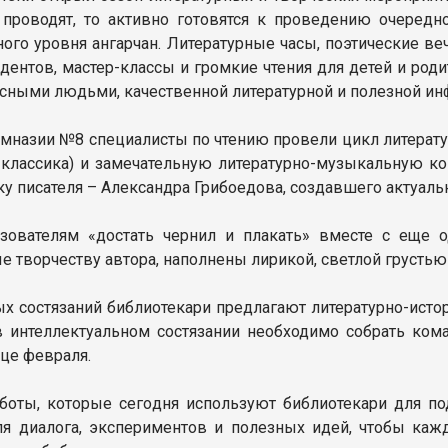
 проводят, то активно готовятся к проведению очередно
го уровня ангарчан. Литературные часы, поэтические ве
удентов, мастер-классы и громкие чтения для детей и род
ресными людьми, качественной литературной и полезной и
мназии №8 специалисты по чтению провели цикл литератур
 классика) и замечательную литературно-музыкальную к
у писателя – Александра Грибоедова, создавшего актуаль
ьзователям «достать чернил и плакать» вместе с еще
е творчеству автора, наполнены лирикой, светлой грустью
х состязаний библиотекари предлагают литературно-истор
 в интеллектуальном состязании необходимо собрать к
нце февраля.
боты, которые сегодня используют библиотекари для по
я диалога, экспериментов и полезных идей, чтобы кажд