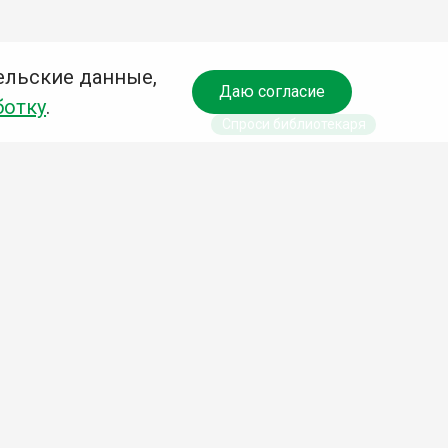
ельские данные,
Даю согласие
ботку
.
Спроси библиотекаря
чредитель:
омитет по культуре и молодежной политике АГО
езависимая оценка качества библиотечных услуг
Разработка сайта:
Деловой сайт