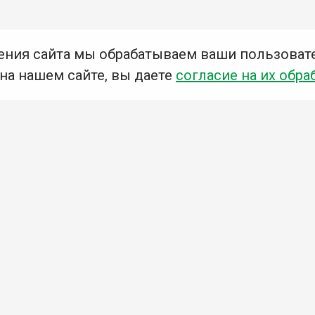
ения сайта мы обрабатываем ваши пользоват
 на нашем сайте, вы даете
согласие на их обра
Мы в социальных сетях –
#Библиотеки_Ангарска
У
К
Н
Приглашаем Вас в наши библиотеки!
Добавьте отзыв
Примите участие в опросе
Ознакомьтесь с политикой конфиденциальности