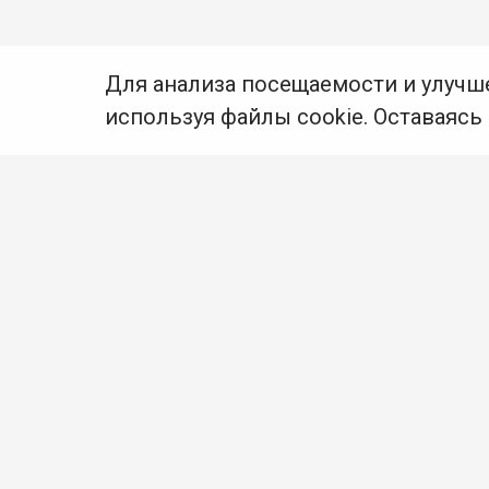
Для анализа посещаемости и улучш
используя файлы cookie. Оставаясь
© Муниципальное бюджетное учреждение культуры
Ангарского городского округа «Централизованная
библиотечная система» (МБУК «ЦБС»), 2026
Адрес
: 665841, Иркутская обл., г. Ангарск,
17 микрорайон, дом 4
Телефоны
:
+7 (3955) 55‑10‑22, 55‑09‑61, 55‑09‑69
Факс
:
+7 (3955) 55‑47‑19
Электронная почта
:
cbs-angarsk@yandex.ru