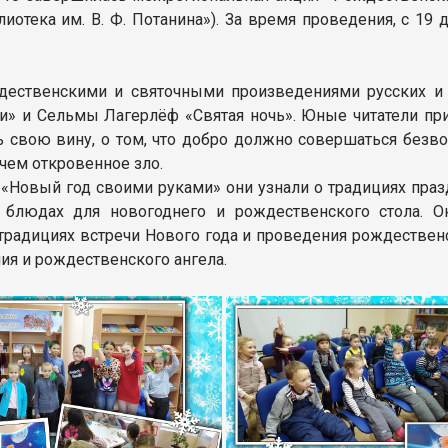
отека им. В. Ф. Потанина»). За время проведения, с 19 
дественскими и святочными произведениями русских и з
и» и Сельмы Лагерлёф «Святая ночь». Юные читатели при
ь свою вину, о том, что добро должно совершаться безвоз
 чем откровенное зло.
 «Новый год своими руками» они узнали о традициях празд
блюдах для новогоднего и рождественского стола. О
традициях встречи Нового года и проведения рождествен
ия и рождественского ангела.