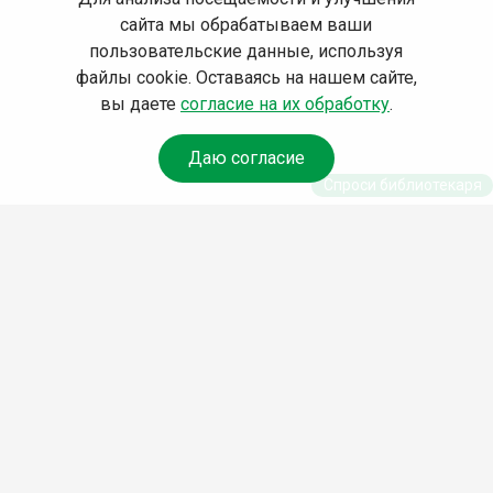
сайта мы обрабатываем ваши
пользовательские данные, используя
файлы cookie. Оставаясь на нашем сайте,
вы даете
согласие на их обработку
.
Даю согласие
Спроси библиотекаря
© Муниципальное бюджетное учреждение культуры
Ангарского городского округа «Централизованная
библиотечная система» (МБУК «ЦБС»), 2026
Адрес
: 665841, Иркутская обл., г. Ангарск, 17 микрорайон,
дом 4
Телефоны
:
+7 (3955) 55‑10‑22, 55‑09‑61, 55‑09‑69
Факс
:
+7 (3955) 55‑47‑19