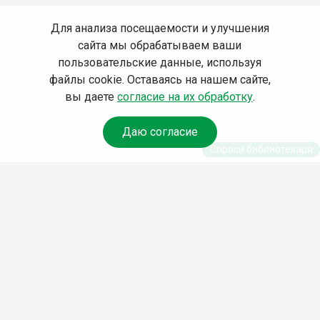
Для анализа посещаемости и улучшения
сайта мы обрабатываем ваши
пользовательские данные, используя
файлы cookie. Оставаясь на нашем сайте,
вы даете
согласие на их обработку
.
Даю согласие
Спроси библиотекаря
© Муниципальное бюджетное учреждение культуры
Ангарского городского округа «Централизованная
библиотечная система» (МБУК «ЦБС»), 2026
Адрес
: 665841, Иркутская обл., г. Ангарск, 17 микрорайон,
дом 4
Телефоны
:
+7 (3955) 55‑10‑22, 55‑09‑61, 55‑09‑69