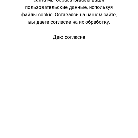
пользовательские данные, используя
файлы cookie. Оставаясь на нашем сайте,
вы даете
согласие на их обработку
.
Даю согласие
Спроси библиотекаря
© Муниципальное бюджетное учреждение культуры
Ангарского городского округа «Централизованная
библиотечная система» (МБУК «ЦБС»), 2026
Адрес
: 665841, Иркутская обл., г. Ангарск, 17 микрорайон,
дом 4
Телефоны
:
+7 (3955) 55‑10‑22, 55‑09‑61, 55‑09‑69
Факс
:
+7 (3955) 55‑47‑19
Электронная почта
:
cbs-angarsk@yandex.ru