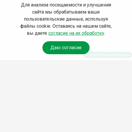
Для анализа посещаемости и улучшения
сайта мы обрабатываем ваши
пользовательские данные, используя
файлы cookie. Оставаясь на нашем сайте,
вы даете
согласие на их обработку
.
Даю согласие
Спроси библиотекаря
© Муниципальное бюджетное учреждение культуры
Ангарского городского округа «Централизованная
библиотечная система» (МБУК «ЦБС»), 2026
Адрес
: 665841, Иркутская обл., г. Ангарск, 17 микрорайон,
дом 4
Телефоны
:
+7 (3955) 55‑10‑22, 55‑09‑61, 55‑09‑69