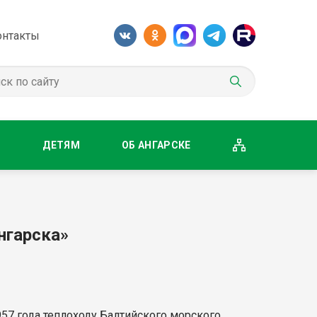
онтакты
М
ДЕТЯМ
ОБ АНГАРСКЕ
нгарска»
57 года теплоходу Балтийского морского