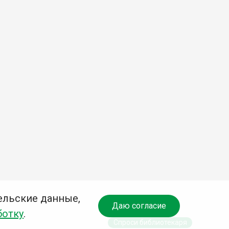
ельские данные,
Даю согласие
ботку
.
Спроси библиотекаря